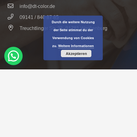
info@dt-color.de
09141 / 840 87 85
Durch die weitere Nutzung
Treuchtlinger Str. 25, 91781 Weißenburg
der Seite stimmst du der
Verwendung von Cookies
zu.
Weitere Informationen
Akzeptieren
Design
SekoWebdesign
– © 2022 DT Color
Industrielackierungen GmbH
Kontakt